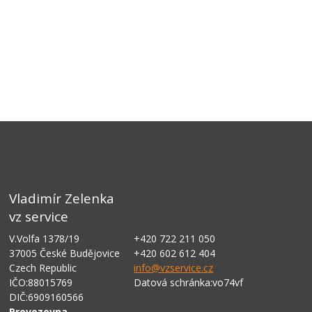
Vladimír Zelenka
vz service
V.Volfa 1378/19
+420 722 211 050
37005 České Budějovice
+420 602 612 404
Czech Republic
info@vzservice.cz
IČO:88015769
Datová schránka:vo74vf
DIČ:6909160566
Provozovna