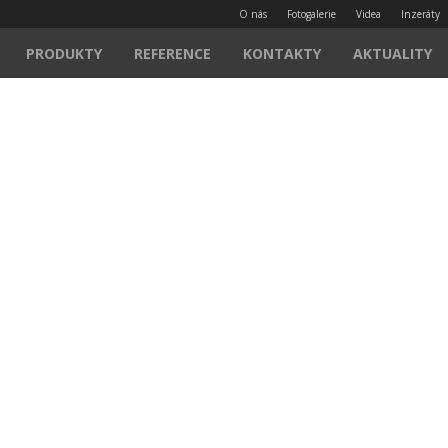
O nás
Fotogalerie
Videa
Inzeráty
PRODUKTY
REFERENCE
KONTAKTY
AKTUALITY