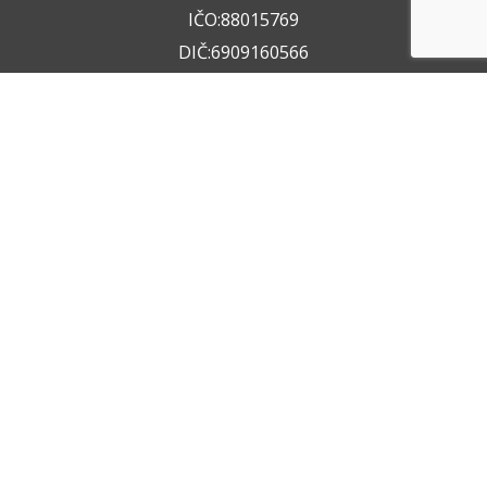
IČO:88015769
DIČ:6909160566
+420 722 211 050
+420 602 612 404
info@vzservice.cz
Datová schránka:vo74vf
Provozovna
Rudolfovská tř. 149/64,
37001 České Budějovice 4