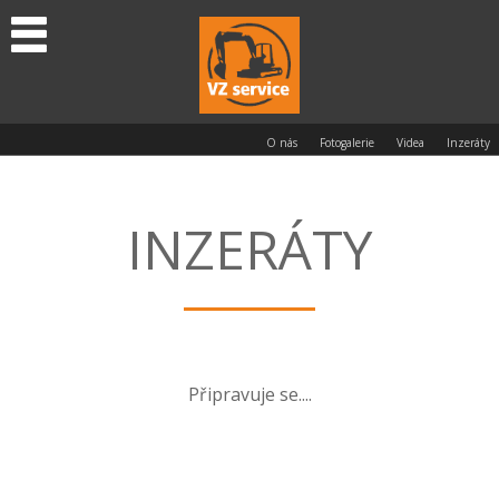
O nás
Fotogalerie
Videa
Inzeráty
INZERÁTY
Připravuje se....