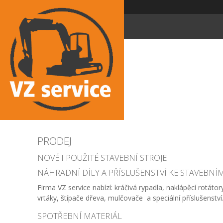
PRODEJ
NOVÉ I POUŽITÉ STAVEBNÍ STROJE
NÁHRADNÍ DÍLY A PŘÍSLUŠENSTVÍ KE STAVEBNÍ
Firma VZ service nabízí: kráčivá rypadla, naklápěcí rotátor
vrtáky, štípače dřeva, mulčovače a speciální příslušenství
SPOTŘEBNÍ MATERIÁL