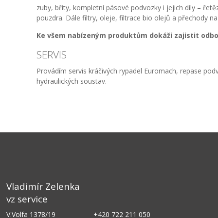
zuby, břity, kompletní pásové podvozky i jejich díly – ř
pouzdra. Dále filtry, oleje, filtrace bio olejů a přechody na
Ke všem nabízeným produktům dokáži zajistit odbo
SERVIS
Provádím servis kráčivých rypadel Euromach, repase pod
hydraulických soustav.
Vladimír Zelenka
vz service
V.Volfa 1378/19
+420 722 211 050