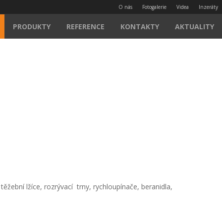
O nás
Fotogalerie
Videa
Inzeráty
PRODUKTY
REFERENCE
KONTAKTY
AKTUALITY
těžební lžíce, rozrývací trny, rychloupínače, beranidla,