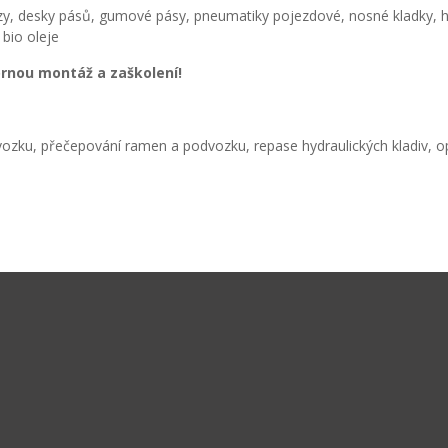
etězy, desky pásů, gumové pásy, pneumatiky pojezdové, nosné kladky, 
 bio oleje
rnou montáž a zaškolení!
vozku, přečepování ramen a podvozku, repase hydraulických kladiv,