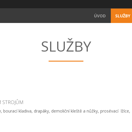
ÚVOD
SLUŽBY
SLUŽBY
M STROJŮM
y, bourací kladiva, drapáky, demoliční kleště a nůžky, prosévací lžíce, 
.