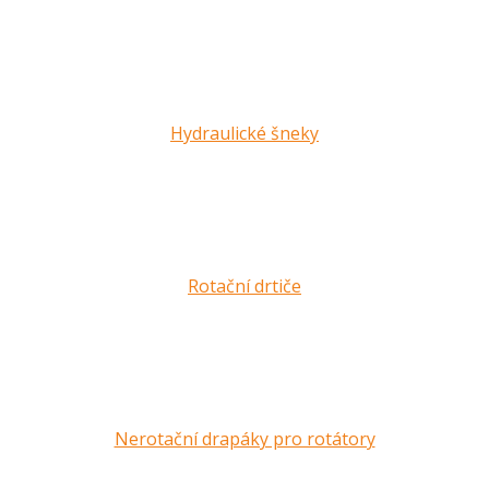
Hydraulické šneky
Rotační drtiče
Nerotační drapáky pro rotátory