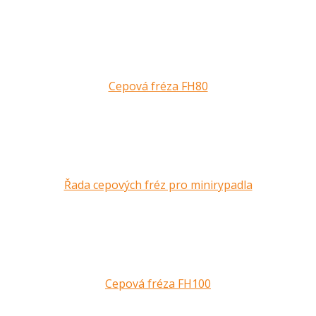
Cepová fréza FH80
Řada cepových fréz pro minirypadla
Cepová fréza FH100