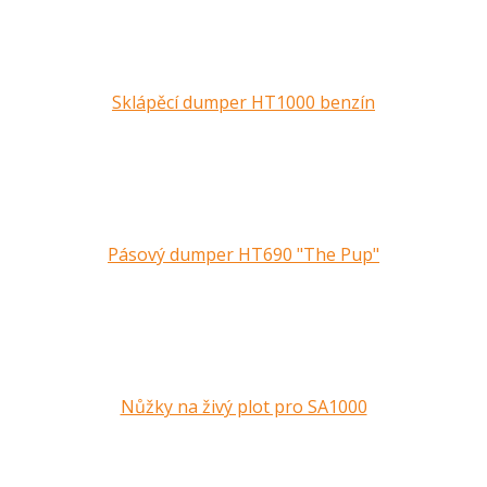
Sklápěcí dumper HT1000 benzín
Pásový dumper HT690 "The Pup"
Nůžky na živý plot pro SA1000