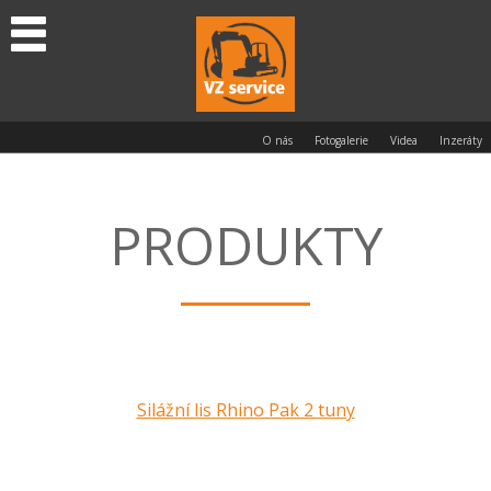
O nás
Fotogalerie
Videa
Inzeráty
PRODUKTY
Silážní lis Rhino Pak 2 tuny