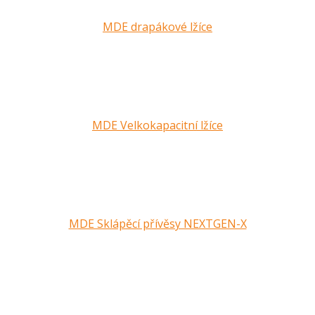
MDE drapákové lžíce
MDE Velkokapacitní lžíce
MDE Sklápěcí přívěsy NEXTGEN-X