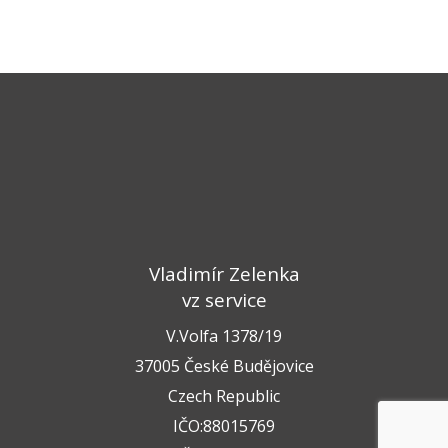
Vladimír Zelenka
vz service
V.Volfa 1378/19
37005 České Budějovice
Czech Republic
IČO:88015769