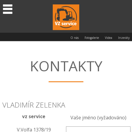
O nás
Fotogalerie
Videa
Inzeráty
KONTAKTY
VLADIMÍR ZELENKA
vz service
Vaše jméno (vyžadováno)
V.Volfa 1378/19