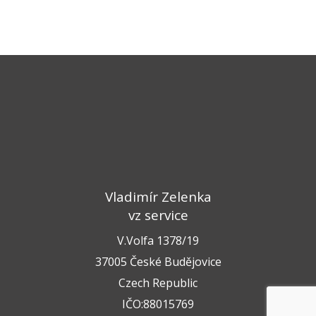
Vladimír Zelenka
vz service
V.Volfa 1378/19
37005 České Budějovice
Czech Republic
IČO:88015769